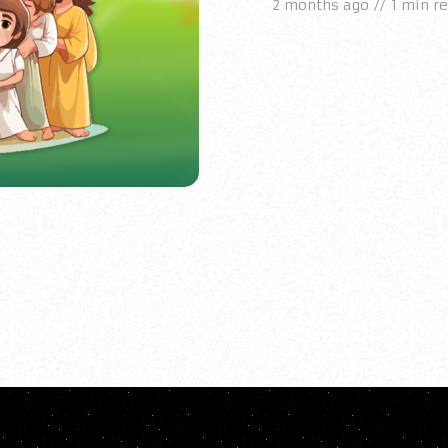
2 months ago
1 min r