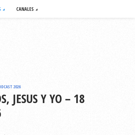
S
CANALES
ODCAST 2026
, JESUS Y YO – 18
6