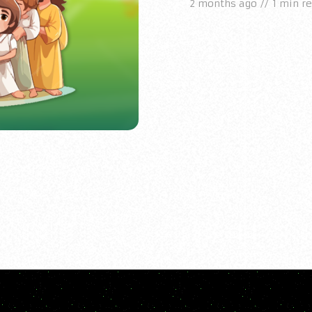
2 months ago
1 min r