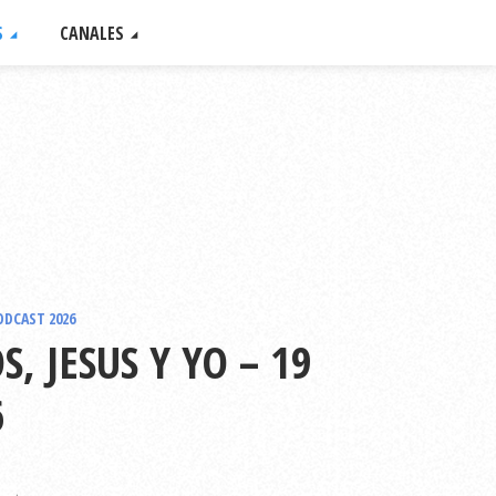
S
CANALES
ODCAST 2026
, JESUS Y YO – 19
6