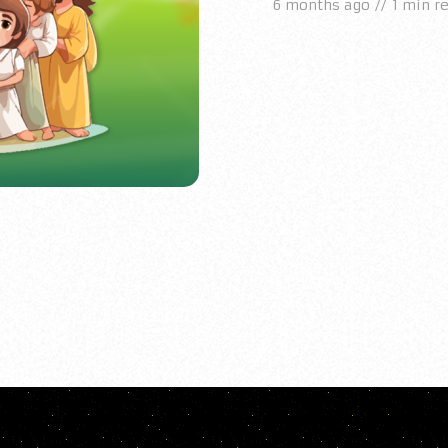
6 months ago
1 min r