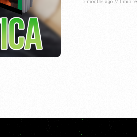
2 months ago
1 min r