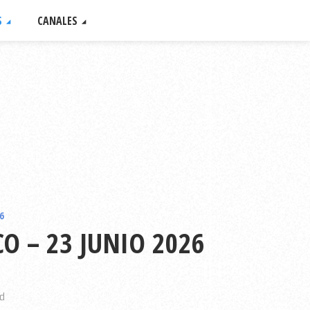
S
CANALES
6
O – 23 JUNIO 2026
d