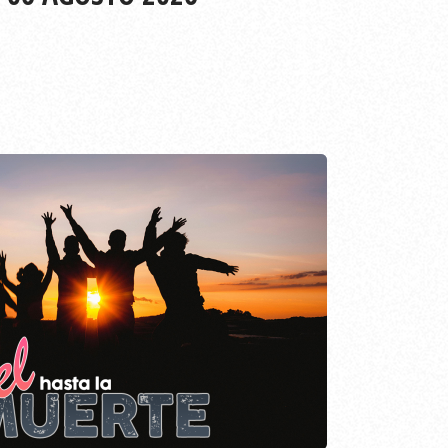
EPISODIO
788