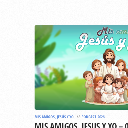
MIS AMIGOS, JESÚS Y YO
PODCAST 2026
MIS AMIGOS, JESUS Y YO – 