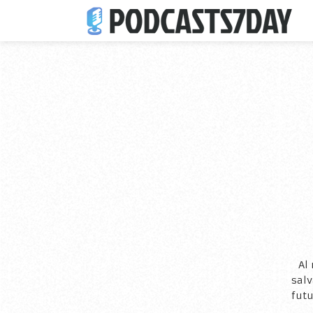
Al
salv
futu