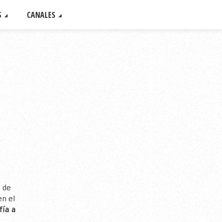
S
CANALES
 de
en el
fía a