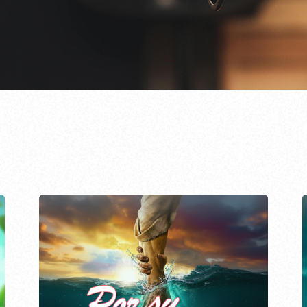
EPISODIO
796